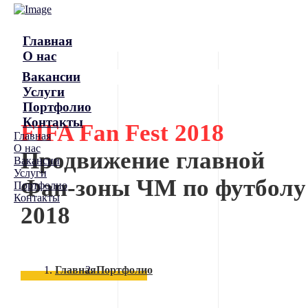
Главная
О нас
Вакансии
Услуги
Портфолио
Контакты
FIFA Fan Fest 2018
Главная
О нас
Продвижение главной
Вакансии
Услуги
Фан-зоны ЧМ по футболу
Портфолио
Контакты
2018
Главная
Портфолио